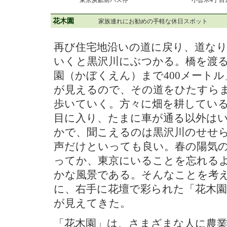
東京炭鉱前バス停
小曾木4丁目
花木園
家族連れにお勧めの手軽な休日スポット
再び住宅地沿いの道に戻り、道な
いくと黒沢川にぶつかる。橋を渡
園（かぼくえん）まで400メートル
が見えるので、その道をひたすら
歩いていく。方々に畑を耕してい
目に入り、たまに車が通る以外は
かで、聞こえるのは黒沢川のせせ
声だけといっても良い。春の陽気
ってか、東京にいることを忘れる
かな風景である。そんなことを考
に、右手に花壇で彩られた「花木園
が見えてきた。
「花木園」は、さまざまな人に農