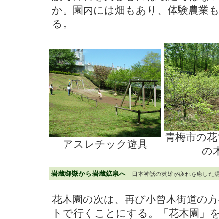
か。園内には畑もあり、体験農業
る。
青梅市の花
アスレチック遊具
の
岩蔵御嶽から岩蔵鉱泉へ
日本神話の英雄が疲れを癒した
花木園の次は、再び小曾木街道の
トで行くことにする。「花木園」