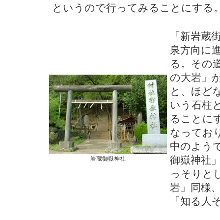
というので行ってみることにする
「新岩蔵
泉方向に
る。その
の大岩」
と、ほど
いう石柱
ることに
なってお
中のよう
御嶽神社
岩蔵御嶽神社
っそりと
岩」同様
「知る人