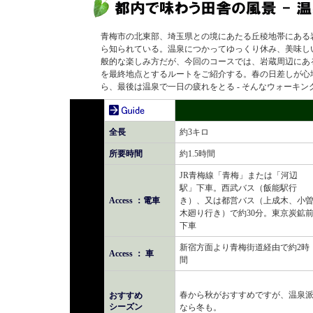
青梅市の北東部、埼玉県との境にあたる丘稜地帯にある
ら知られている。温泉につかってゆっくり休み、美味し
般的な楽しみ方だが、今回のコースでは、岩蔵周辺にあ
を最終地点とするルートをご紹介する。春の日差しが心
ら、最後は温泉で一日の疲れをとる - そんなウォーキ
全長
約3キロ
所要時間
約1.5時間
JR青梅線「青梅」または「河辺
駅」下車。西武バス（飯能駅行
Access ：電車
き）、又は都営バス（上成木、小
木廻り行き）で約30分。東京炭鉱
下車
新宿方面より青梅街道経由で約2時
Access ： 車
間
春から秋がおすすめですが、温泉
おすすめ
シーズン
なら冬も。