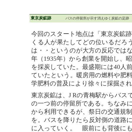
東京炭鉱跡
バスの停留所が示す消えゆく炭鉱の足跡
今回のスタート地点は「東京炭鉱跡
くる人が果たしてどの位いるだろ
は・・というのが大方の反応ではな
年（1935年）から創業を開始し、昭
を採炭していた。最盛期には40人前
ていたという。暖房用の燃料や肥
学肥料の普及により徐々に採掘さ
東京炭鉱は、J Rの青梅駅からバス
の一つ前の停留所である。ちなみ
から利用できるが、祭日の交通規
を。バスを降りたら反対側の道路
に入っていく。 眼前にも背後に