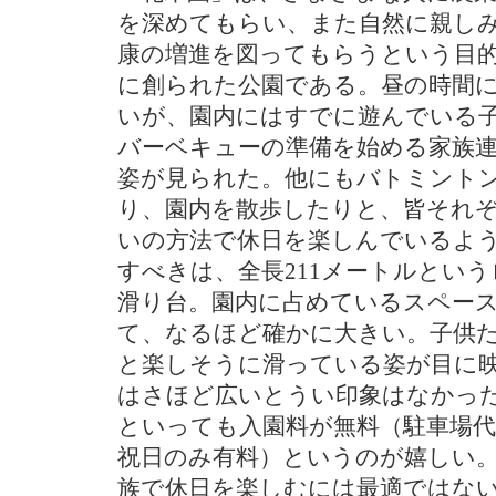
を深めてもらい、また自然に親し
康の増進を図ってもらうという目的で
に創られた公園である。昼の時間
いが、園内にはすでに遊んでいる
バーベキューの準備を始める家族
姿が見られた。他にもバトミント
り、園内を散歩したりと、皆それ
いの方法で休日を楽しんでいるよ
すべきは、全長211メートルとい
滑り台。園内に占めているスペー
て、なるほど確かに大きい。子供
と楽しそうに滑っている姿が目に
はさほど広いとうい印象はなかっ
といっても入園料が無料（駐車場代
祝日のみ有料）というのが嬉しい
族で休日を楽しむには最適ではな