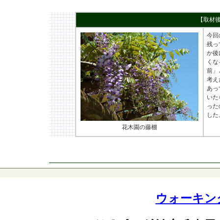
【取
今回
残っ
か後
くな
前」
考え
あっ
いた
った
した
花木園の藤棚
ウォーキン