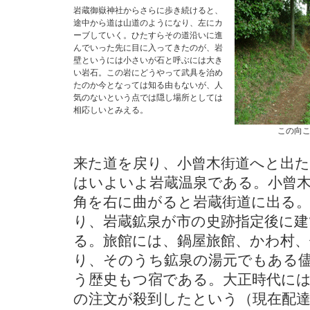
岩蔵御嶽神社からさらに歩き続けると、
途中から道は山道のようになり、左にカ
ーブしていく。ひたすらその道沿いに進
んでいった先に目に入ってきたのが、岩
壁というには小さいが石と呼ぶには大き
い岩石。この岩にどうやって武具を治め
たのか今となっては知る由もないが、人
気のないという点では隠し場所としては
相応しいとみえる。
この向
来た道を戻り、小曾木街道へと出
はいよいよ岩蔵温泉である。小曾
角を右に曲がると岩蔵街道に出る
り、岩蔵鉱泉が市の史跡指定後に
る。旅館には、鍋屋旅館、かわ村、
り、そのうち鉱泉の湯元でもある儘
う歴史もつ宿である。大正時代に
の注文が殺到したという（現在配